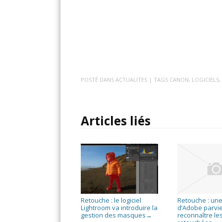
POSTÉ DANS
ACTUALITES
| TAGS
CANON
,
LOGICIELS
Articles liés
Retouche : le logiciel
Retouche : une
Lightroom va introduire la
d’Adobe parvie
gestion des masques
reconnaître le
→