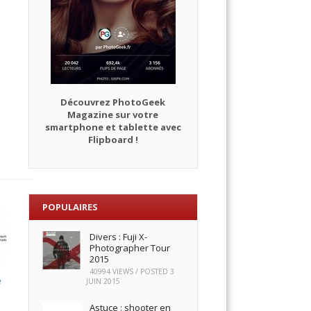
Découvrez PhotoGeek
Magazine sur votre
smartphone et tablette avec
Flipboard !
POPULAIRES
Divers : Fuji X-
Photographer Tour
2015
40994 VIEWS / POSTED
3
e
JUIN 2015
Astuce : shooter en