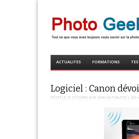
Photo Geek
Tout ce que vous avez toujours voulu savoir sur la 
numérique ! Retrouvez des news photo, astuces phot
photo, …
Menu
Skip
ACTUALITES
FORMATIONS
TES
to
content
Logiciel : Canon dévo
POSTÉ LE
10 OCTOBRE 2018
DANS
ACTUALITES
| 203 