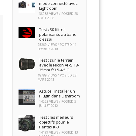
mode connecté avec
Lightroom
36938 VIEWS / POSTED
28
AOÛT 2008
Test : 30 filtres
polarisants au banc
d’essai
25269 VIEWS / POSTED
11
FÉVRIER 2010
Test : sur le terrain
avec le Nikon AF-S 18-
35mm f/3.5-4.5 G
18789 VIEWS / POSTED
28
MARS 2013
Astuce : installer un
Plugin dans Lightroom
14262 VIEWS / POSTED
5
JUILLET 2012
Test : les meilleurs
objectifs pour le
Pentax K-3
14199 VIEWS / POSTED
13