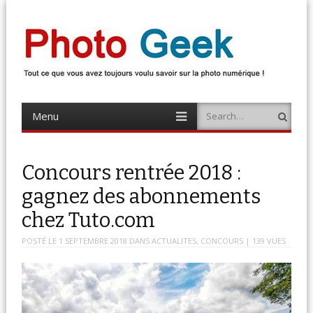
Photo Geek
Tout ce que vous avez toujours voulu savoir sur la photo numérique !
Retrouvez des news photo, astuces photo, tests photo, …
Menu
Search
Skip
to
content
Concours rentrée 2018 :
gagnez des abonnements
chez Tuto.com
POSTÉ LE
1 SEPTEMBRE 2018
DANS
ACTUALITES
,
CONCOURS
| 139 VUES