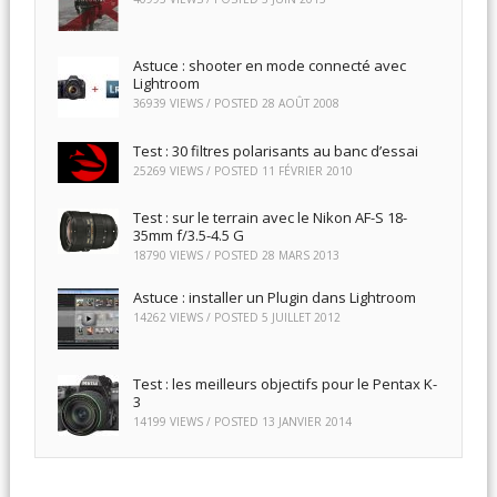
Astuce : shooter en mode connecté avec
Lightroom
36939 VIEWS / POSTED
28 AOÛT 2008
Test : 30 filtres polarisants au banc d’essai
25269 VIEWS / POSTED
11 FÉVRIER 2010
Test : sur le terrain avec le Nikon AF-S 18-
35mm f/3.5-4.5 G
18790 VIEWS / POSTED
28 MARS 2013
Astuce : installer un Plugin dans Lightroom
14262 VIEWS / POSTED
5 JUILLET 2012
Test : les meilleurs objectifs pour le Pentax K-
3
14199 VIEWS / POSTED
13 JANVIER 2014