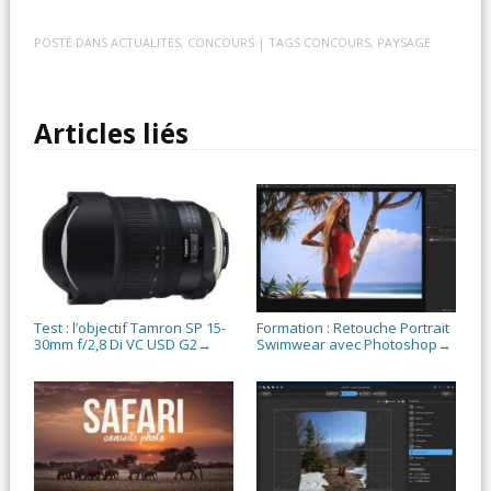
POSTÉ DANS
ACTUALITES
,
CONCOURS
| TAGS
CONCOURS
,
PAYSAGE
Articles liés
Test : l’objectif Tamron SP 15-
Formation : Retouche Portrait
30mm f/2,8 Di VC USD G2
Swimwear avec Photoshop
→
→