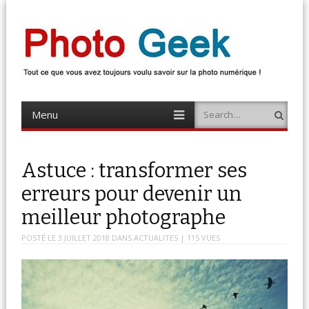
Photo Geek
Tout ce que vous avez toujours voulu savoir sur la photo numérique !
Retrouvez des news photo, astuces photo, tests photo, …
Menu
Search
Skip
to
content
Astuce : transformer ses
erreurs pour devenir un
meilleur photographe
POSTÉ LE
3 JUILLET 2018
DANS
ACTUALITES
| 115 VUES