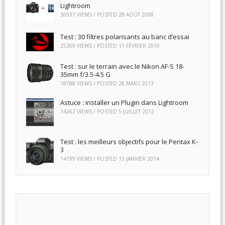
Lightroom
36937 VIEWS / POSTED
28 AOÛT 2008
Test : 30 filtres polarisants au banc d’essai
25269 VIEWS / POSTED
11 FÉVRIER 2010
Test : sur le terrain avec le Nikon AF-S 18-
35mm f/3.5-4.5 G
18788 VIEWS / POSTED
28 MARS 2013
Astuce : installer un Plugin dans Lightroom
14262 VIEWS / POSTED
5 JUILLET 2012
Test : les meilleurs objectifs pour le Pentax K-
3
14199 VIEWS / POSTED
13 JANVIER 2014