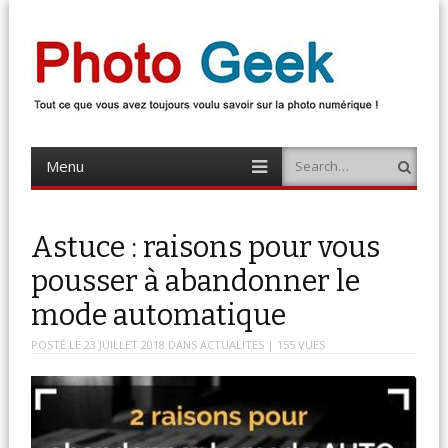
Photo Geek
Tout ce que vous avez toujours voulu savoir sur la photo numérique !
Retrouvez des news photo, astuces photo, tests photo, …
Menu
Search
Skip
to
content
Astuce : raisons pour vous
pousser à abandonner le
mode automatique
POSTÉ LE
23 JUILLET 2018
DANS
ACTUALITES
| 155 VUES