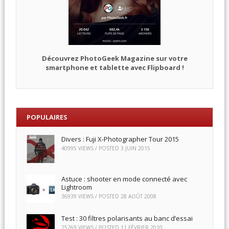
Découvrez PhotoGeek Magazine sur votre
smartphone et tablette avec Flipboard !
POPULAIRES
Divers : Fuji X-Photographer Tour 2015
40995 VIEWS / POSTED
3 JUIN 2015
Astuce : shooter en mode connecté avec
Lightroom
36939 VIEWS / POSTED
28 AOÛT 2008
Test : 30 filtres polarisants au banc d’essai
25269 VIEWS / POSTED
11 FÉVRIER 2010