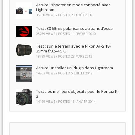
Astuce : shooter en mode connecté avec
Lightroom
36938 VIEWS / POSTED
28 AOÛT 2008
Test : 30 filtres polarisants au banc d’essai
25269 VIEWS / POSTED
11 FÉVRIER 2010
Test : sur le terrain avec le Nikon AF-S 18-
35mm f/3.5-4.5 G
18789 VIEWS / POSTED
28 MARS 2013
Astuce : installer un Plugin dans Lightroom
14262 VIEWS / POSTED
5 JUILLET 2012
Test : les meilleurs objectifs pour le Pentax K-
3
14199 VIEWS / POSTED
13 JANVIER 2014