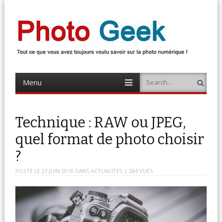
Photo Geek
Tout ce que vous avez toujours voulu savoir sur la photo numérique !
Retrouvez des news photo, astuces photo, tests photo, …
Menu
Search
Skip
to
content
Technique : RAW ou JPEG,
quel format de photo choisir
?
POSTÉ LE
27 JUIN 2018
DANS
ACTUALITES
| 284 VUES