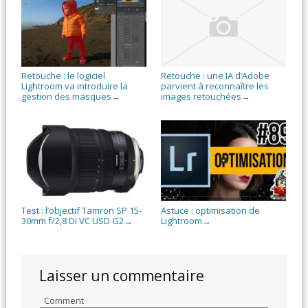
Retouche : le logiciel
Retouche : une IA d’Adobe
Lightroom va introduire la
parvient à reconnaître les
gestion des masques
images retouchées
→
→
Test : l’objectif Tamron SP 15-
Astuce : optimisation de
30mm f/2,8 Di VC USD G2
Lightroom
→
→
Laisser un commentaire
Comment