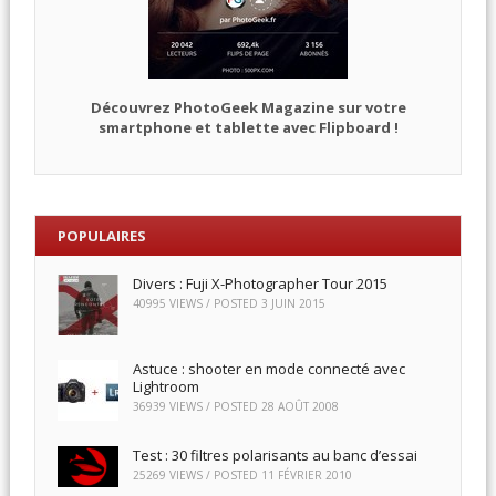
Découvrez PhotoGeek Magazine sur votre
smartphone et tablette avec Flipboard !
POPULAIRES
Divers : Fuji X-Photographer Tour 2015
40995 VIEWS / POSTED
3 JUIN 2015
Astuce : shooter en mode connecté avec
Lightroom
36939 VIEWS / POSTED
28 AOÛT 2008
Test : 30 filtres polarisants au banc d’essai
25269 VIEWS / POSTED
11 FÉVRIER 2010