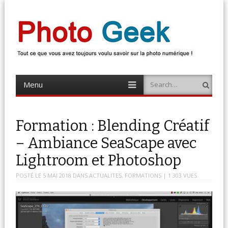
Photo Geek
Tout ce que vous avez toujours voulu savoir sur la photo numérique !
Retrouvez des news photo, astuces photo, tests photo, …
Menu
Search
Skip
to
content
Formation : Blending Créatif
– Ambiance SeaScape avec
Lightroom et Photoshop
POSTÉ LE
5 MAI 2018
DANS
ACTUALITES
,
FORMATIONS
| 1 303 VUES