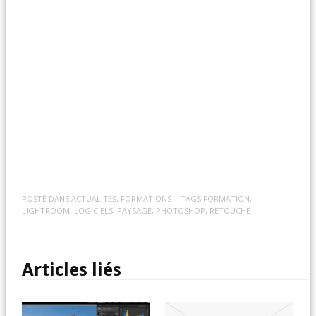
POSTÉ DANS
ACTUALITES
,
FORMATIONS
| TAGS
FORMATION
,
LIGHTROOM
,
LOGICIELS
,
PAYSAGE
,
PHOTOSHOP
,
RETOUCHE
Articles liés