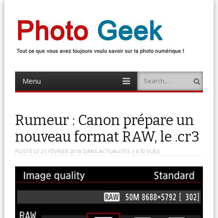
Photo Geek
Tout ce que vous avez toujours voulu savoir sur la photo numérique !
Retrouvez des news photo, astuces photo, tests photo, …
Menu
Search
Skip
to
content
Rumeur : Canon prépare un
nouveau format RAW, le .cr3
POSTÉ LE
21 FÉVRIER 2018
DANS
ACTUALITES
| 870 VUES