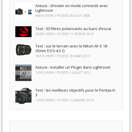
Astuce : shooter en mode connecté avec
Lightroom
36939 VIEWS / POSTED
28 AOÛT 2008
Test : 30 filtres polarisants au banc d’essai
25269 VIEWS / POSTED
11 FÉVRIER 2010
Test : sur le terrain avec le Nikon AF-S 18-
35mm f/3.5-4.5 G
18793 VIEWS / POSTED
28 MARS 2013
Astuce : installer un Plugin dans Lightroom
14262 VIEWS / POSTED
5 JUILLET 2012
Test : les meilleurs objectifs pour le Pentax K-
3
14199 VIEWS / POSTED
13 JANVIER 2014