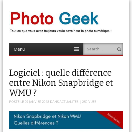
Photo Geek
Tout ce que vous avez toujours voulu savoir sur la photo numérique !
Retrouvez des news photo, astuces photo, tests photo, …
Menu
Search
Skip
to
content
Logiciel : quelle différence
entre Nikon Snapbridge et
WMU ?
POSTÉ LE
29 JANVIER 2018
DANS
ACTUALITES
| 250 VUES