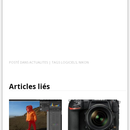
POSTÉ DANS
ACTUALITES
| TAGS
LOGICIELS
,
NIKON
Articles liés