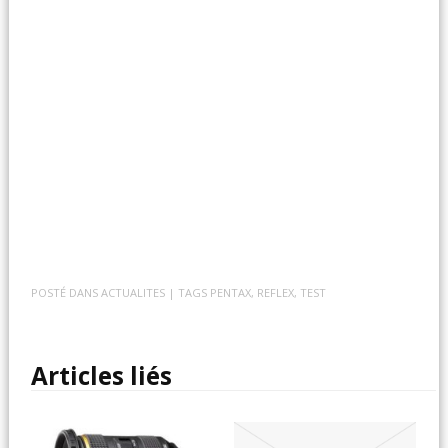
POSTÉ DANS
ACTUALITES
| TAGS
PENTAX
,
REFLEX
,
TEST
Articles liés