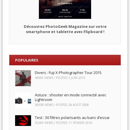
Découvrez PhotoGeek Magazine sur votre
smartphone et tablette avec Flipboard !
POPULAIRES
Divers : Fuji X-Photographer Tour 2015
40995 VIEWS / POSTED
3 JUIN 2015
Astuce : shooter en mode connecté avec
Lightroom
36938 VIEWS / POSTED
28 AOÛT 2008
Test : 30 filtres polarisants au banc d’essai
25269 VIEWS / POSTED
11 FÉVRIER 2010