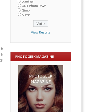
Luminar
ON1 Photo RAW
Gimp
Autre
View Results
 à
ne
PHOTOGEEK MAGAZINE
ts