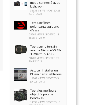
mode connecté avec
Lightroom
36938 VIEWS / POSTED
28
AOÛT 2008
Test : 30 filtres
polarisants au banc
d’essai
25269 VIEWS / POSTED
11
FÉVRIER 2010
Test : sur le terrain
avec le Nikon AF-S 18-
35mm f/3.5-4.5 G
18789 VIEWS / POSTED
28
MARS 2013
Astuce : installer un
Plugin dans Lightroom
14262 VIEWS / POSTED
5
JUILLET 2012
Test : les meilleurs
objectifs pour le
Pentax K-3
14199 VIEWS / POSTED
13