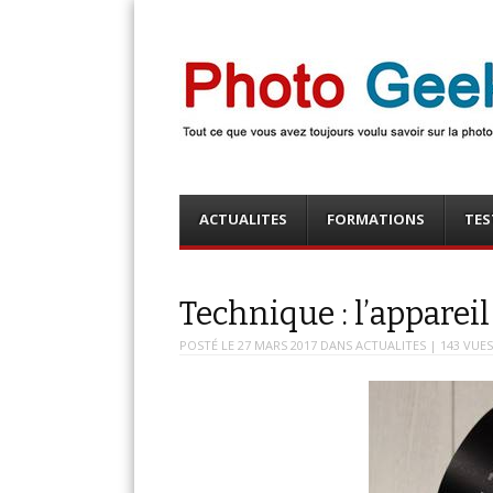
Photo Geek
Tout ce que vous avez toujours voulu savoir sur la 
numérique ! Retrouvez des news photo, astuces phot
photo, …
Menu
Skip
ACTUALITES
FORMATIONS
TES
to
content
Technique : l’appareil
POSTÉ LE
27 MARS 2017
DANS
ACTUALITES
| 143 VUE