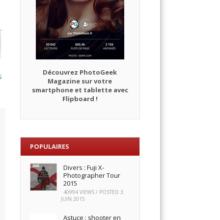
Découvrez PhotoGeek
S
Magazine sur votre
smartphone et tablette avec
Flipboard !
POPULAIRES
Divers : Fuji X-
Photographer Tour
2015
40994 VIEWS / POSTED
3
JUIN 2015
Astuce : shooter en