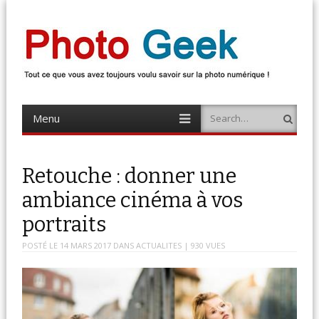
Photo Geek
Tout ce que vous avez toujours voulu savoir sur la photo numérique !
Retrouvez des news photo, astuces photo, tests photo, …
Menu
Search
Skip
to
content
Retouche : donner une
ambiance cinéma à vos
portraits
POSTÉ LE
14 MARS 2017
DANS
ACTUALITES
| 930 VUES