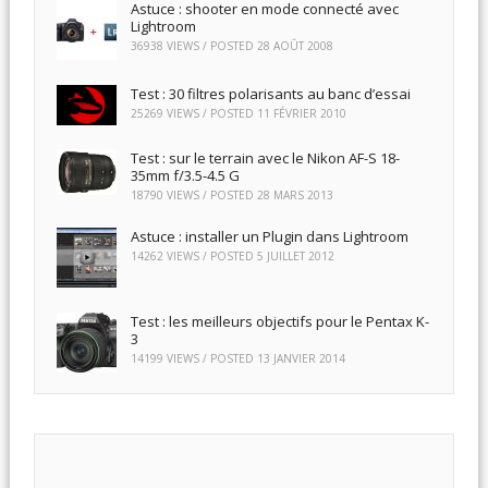
Astuce : shooter en mode connecté avec
Lightroom
36938 VIEWS / POSTED
28 AOÛT 2008
Test : 30 filtres polarisants au banc d’essai
25269 VIEWS / POSTED
11 FÉVRIER 2010
Test : sur le terrain avec le Nikon AF-S 18-
35mm f/3.5-4.5 G
18790 VIEWS / POSTED
28 MARS 2013
Astuce : installer un Plugin dans Lightroom
14262 VIEWS / POSTED
5 JUILLET 2012
Test : les meilleurs objectifs pour le Pentax K-
3
14199 VIEWS / POSTED
13 JANVIER 2014