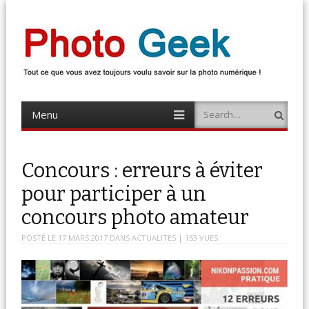
Photo Geek
Tout ce que vous avez toujours voulu savoir sur la photo numérique !
Retrouvez des news photo, astuces photo, tests photo, …
Menu
Search
Skip
to
content
Concours : erreurs à éviter
pour participer à un
concours photo amateur
POSTÉ LE
17 MARS 2017
DANS
ACTUALITES
| 153 VUES