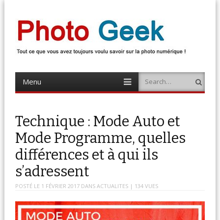
Photo Geek
Tout ce que vous avez toujours voulu savoir sur la photo numérique !
Retrouvez des news photo, astuces photo, tests photo, …
Menu
Search
Skip
to
content
Technique : Mode Auto et
Mode Programme, quelles
différences et à qui ils
s’adressent
POSTÉ LE
1 FÉVRIER 2017
DANS
ACTUALITES
| 134 VUES