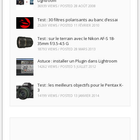
Lightroom
36939 VIEWS / POSTED
28 AOÛT 2008
Test : 30 filtres polarisants au banc d’essai
25269 VIEWS / POSTED
11 FÉVRIER 2010
Test : sur le terrain avec le Nikon AF-S 18-
35mm f/3.5-4.5 G
18793 VIEWS / POSTED
28 MARS 2013
Astuce : installer un Plugin dans Lightroom
14262 VIEWS / POSTED
5 JUILLET 2012
Test : les meilleurs objectifs pour le Pentax K-
3
14199 VIEWS / POSTED
13 JANVIER 2014