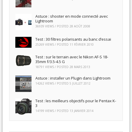
Astuce : shooter en mode connecté avec
Lightroom
36939 VIEWS / POSTED
28 AOÛT 2008
Test : 30 filtres polarisants au banc d’essai
25269 VIEWS / POSTED
11 FÉVRIER 2010
Test : sur le terrain avec le Nikon AF-S 18-
35mm f/3.5-4.5 G
18791 VIEWS / POSTED
28 MARS 2013
Astuce : installer un Plugin dans Lightroom
14262 VIEWS / POSTED
5 JUILLET 2012
Test : les meilleurs objectifs pour le Pentax K-
3
14199 VIEWS / POSTED
13 JANVIER 2014