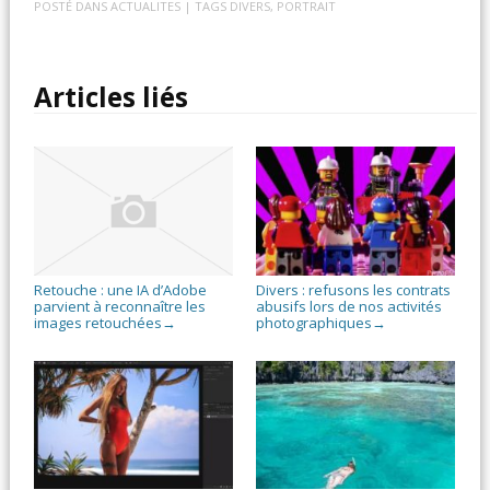
POSTÉ DANS
ACTUALITES
| TAGS
DIVERS
,
PORTRAIT
Articles liés
Retouche : une IA d’Adobe
Divers : refusons les contrats
parvient à reconnaître les
abusifs lors de nos activités
images retouchées
photographiques
→
→