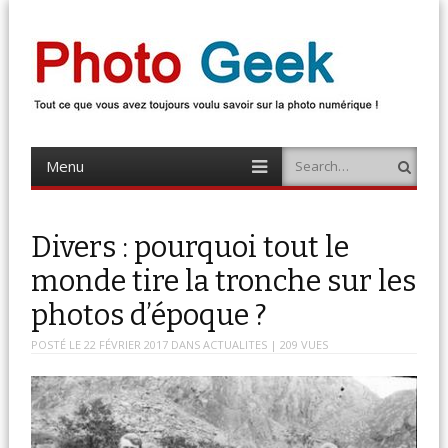
Photo Geek
Tout ce que vous avez toujours voulu savoir sur la photo numérique !
Retrouvez des news photo, astuces photo, tests photo, …
Menu
Search
Skip
to
content
Divers : pourquoi tout le
monde tire la tronche sur les
photos d’époque ?
POSTÉ LE
22 FÉVRIER 2017
DANS
ACTUALITES
| 209 VUES