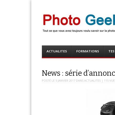
Photo Geek
Tout ce que vous avez toujours voulu savoir sur la 
numérique ! Retrouvez des news photo, astuces phot
photo, …
Menu
Skip
ACTUALITES
FORMATIONS
TES
to
content
News : série d’annon
POSTÉ LE
5 JANVIER 2017
DANS
ACTUALITES
| 115 VUE