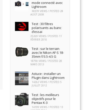
mode connecté avec
Lightroom
36939 VIEWS / POSTED
28
AOÛT 2008
Test : 30 filtres
polarisants au banc
d’essai
25269 VIEWS / POSTED
11
FÉVRIER 2010
Test : sur le terrain
avec le Nikon AF-S 18-
35mm f/3.5-4.5 G
18790 VIEWS / POSTED
28
MARS 2013
Astuce : installer un
Plugin dans Lightroom
14262 VIEWS / POSTED
5
JUILLET 2012
Test : les meilleurs
objectifs pour le
Pentax K-3
14199 VIEWS / POSTED
13