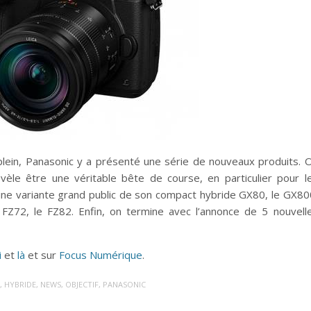
lein, Panasonic y a présenté une série de nouveaux produits. 
le être une véritable bête de course, en particulier pour l
une variante grand public de son compact hybride GX80, le GX80
 FZ72, le FZ82. Enfin, on termine avec l’annonce de 5 nouvell
i
et
là
et sur
Focus Numérique
.
S
,
HYBRIDE
,
NEWS
,
OBJECTIF
,
PANASONIC