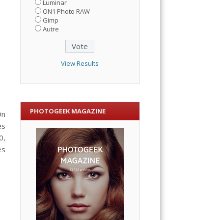
Luminar
ON1 Photo RAW
Gimp
Autre
View Results
PHOTOGEEK MAGAZINE
On
es
0,
es