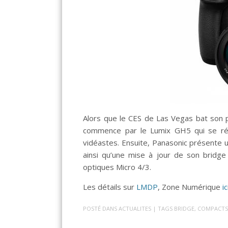
Alors que le CES de Las Vegas bat son p
commence par le Lumix GH5 qui se révè
vidéastes. Ensuite, Panasonic présente 
ainsi qu’une mise à jour de son bridge
optiques Micro 4/3.
Les détails sur
LMDP
, Zone Numérique
ic
POSTÉ DANS
ACTUALITES
| TAGS
BRIDGE
,
COMPACT