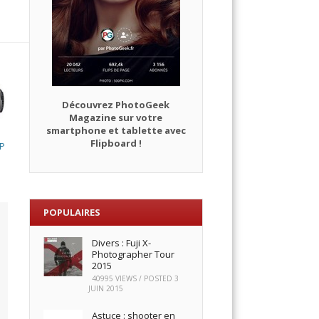
Découvrez PhotoGeek
Magazine sur votre
smartphone et tablette avec
Flipboard !
SP
POPULAIRES
Divers : Fuji X-
Photographer Tour
2015
40995 VIEWS / POSTED
3
JUIN 2015
Astuce : shooter en