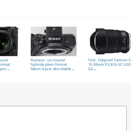
ouvel
Rumeur : un nouvel
Test : l’objectif Tamron 
format
hybride plein format
15-30mm f/2,8 Di VC USD
 pro
Nikon à prix abordable
G2
→
→
→