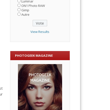
Luminar
ON1 Photo RAW
Gimp
Autre
View Results
PHOTOGEEK MAGAZINE
st
ur