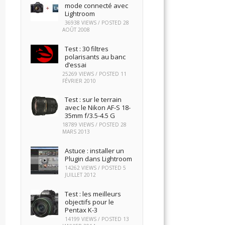
mode connecté avec
Lightroom
36938 VIEWS / POSTED
28
AOÛT 2008
Test : 30 filtres
polarisants au banc
d’essai
25269 VIEWS / POSTED
11
FÉVRIER 2010
Test : sur le terrain
avec le Nikon AF-S 18-
35mm f/3.5-4.5 G
18789 VIEWS / POSTED
28
MARS 2013
Astuce : installer un
Plugin dans Lightroom
14262 VIEWS / POSTED
5
JUILLET 2012
Test : les meilleurs
objectifs pour le
Pentax K-3
14199 VIEWS / POSTED
13