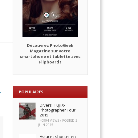
Découvrez PhotoGeek
Magazine sur votre
smartphone et tablette avec
Flipboard !
e
POPULAIRES
«
Divers : Fuji X-
Photographer Tour
2015
40994 VIEWS / POSTED
3
JUIN 2015
Astuce : shooter en