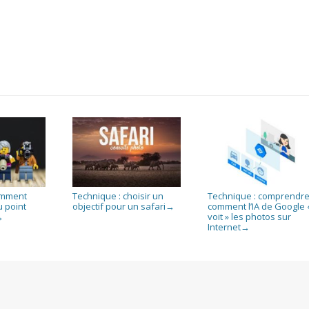
omment
Technique : choisir un
Technique : comprendr
u point
objectif pour un safari
comment l’IA de Google 
→
voit » les photos sur
→
Internet
→