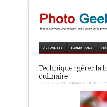
Photo Geek
Tout ce que vous avez toujours voulu savoir sur la 
numérique ! Retrouvez des news photo, astuces phot
photo, …
Menu
Skip
ACTUALITES
FORMATIONS
TES
to
content
Technique : gérer la 
culinaire
POSTÉ LE
7 NOVEMBRE 2016
DANS
ACTUALITES
| 151 