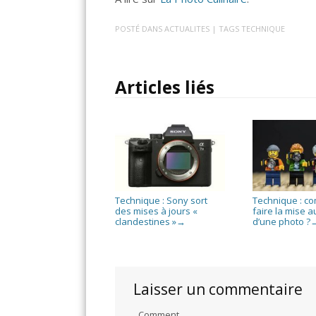
POSTÉ DANS
ACTUALITES
| TAGS
TECHNIQUE
Articles liés
Technique : Sony sort
Technique : c
des mises à jours «
faire la mise a
clandestines »
d’une photo ?
→
Laisser un commentaire
Comment