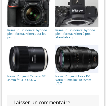
Rumeur : un nouvel hybride
Rumeur : un nouvel hybride
plein format Nikon pour les
plein format Nikon à prix
pro
abordable
→
→
News : l’objectif Tamron SP
News : l’objectif Leica DG
35mm f/1,4 Di USD
Vario Summilux 10-25mm
→
f/1,7
→
Laisser un commentaire