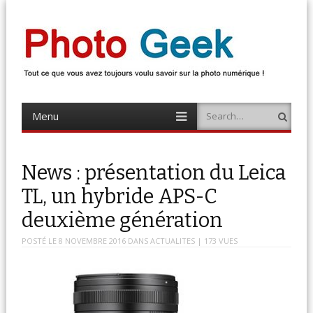
Photo Geek
Tout ce que vous avez toujours voulu savoir sur la photo numérique !
Retrouvez des news photo, astuces photo, tests photo, …
Menu
Search
Skip
to
content
News : présentation du Leica
TL, un hybride APS-C
deuxième génération
POSTÉ LE
8 NOVEMBRE 2016
DANS
ACTUALITES
| 173 VUES