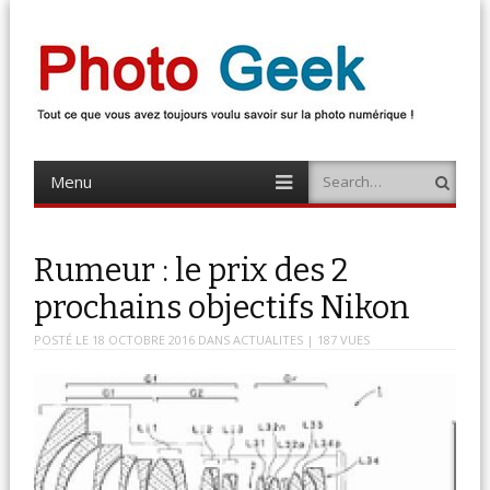
Photo Geek
Tout ce que vous avez toujours voulu savoir sur la photo numérique !
Retrouvez des news photo, astuces photo, tests photo, …
Menu
Search
Skip
to
content
Rumeur : le prix des 2
prochains objectifs Nikon
POSTÉ LE
18 OCTOBRE 2016
DANS
ACTUALITES
| 187 VUES