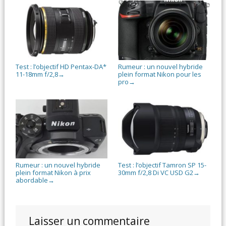
Test : l’objectif HD Pentax-DA*
Rumeur : un nouvel hybride
11-18mm f/2,8
plein format Nikon pour les
→
pro
→
Rumeur : un nouvel hybride
Test : l’objectif Tamron SP 15-
plein format Nikon à prix
30mm f/2,8 Di VC USD G2
→
abordable
→
Laisser un commentaire