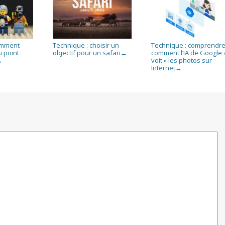
omment
Technique : choisir un
Technique : comprendr
u point
objectif pour un safari
comment l’IA de Google 
→
voit » les photos sur
→
Internet
→