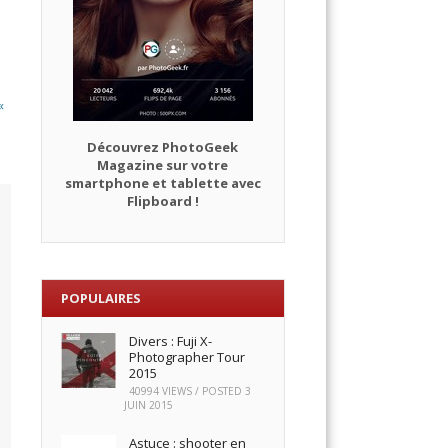
e
«
Découvrez PhotoGeek
Magazine sur votre
smartphone et tablette avec
Flipboard !
POPULAIRES
Divers : Fuji X-
Photographer Tour
2015
40994 VIEWS / POSTED
3
JUIN 2015
Astuce : shooter en