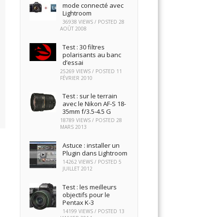
mode connecté avec
Lightroom
36938 VIEWS / POSTED
28
AOÛT 2008
Test : 30 filtres
polarisants au banc
d’essai
25269 VIEWS / POSTED
11
FÉVRIER 2010
Test : sur le terrain
avec le Nikon AF-S 18-
35mm f/3.5-4.5 G
18789 VIEWS / POSTED
28
MARS 2013
Astuce : installer un
Plugin dans Lightroom
14262 VIEWS / POSTED
5
JUILLET 2012
Test : les meilleurs
objectifs pour le
Pentax K-3
14199 VIEWS / POSTED
13