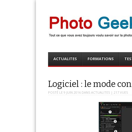
Photo Geek
Tout ce que vous avez toujours voulu savoir sur la 
numérique ! Retrouvez des news photo, astuces phot
photo, …
Menu
Skip
ACTUALITES
FORMATIONS
TES
to
content
Logiciel : le mode c
POSTÉ LE
9 JUIN 2016
DANS
ACTUALITES
| 217 VUES