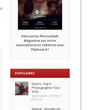
e
Découvrez PhotoGeek
Magazine sur votre
smartphone et tablette avec
Flipboard !
POPULAIRES
Divers : Fuji X-
Photographer Tour
2015
40994 VIEWS / POSTED
3
JUIN 2015
Astuce : shooter en