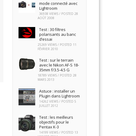
mode connecté avec
Lightroom
36938 VIEWS / POSTED
28
AOÛT 2008
Test : 30 filtres
polarisants au banc
d’essai
25269 VIEWS / POSTED
11
FÉVRIER 2010
Test : sur le terrain
avec le Nikon AF-S 18-
35mm f/3.5-4.5 G
18789 VIEWS / POSTED
28
MARS 2013
Astuce : installer un
Plugin dans Lightroom
14262 VIEWS / POSTED
5
JUILLET 2012
Test : les meilleurs
objectifs pour le
Pentax K-3
14199 VIEWS / POSTED
13