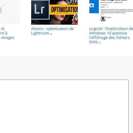
 IA
Astuce : optimisation de
Logiciel : l’explorateur d
nt à
Lightroom
Windows 10 autorise
→
s images
l’affichage des fichiers
RAW
→