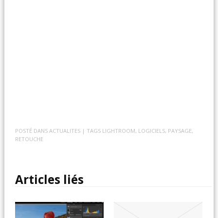
POSTÉ DANS
ACTUALITES
| TAGS
LIGHTROOM
,
LOGICIELS
,
PAYSAGE
,
RETOUCHE
Articles liés