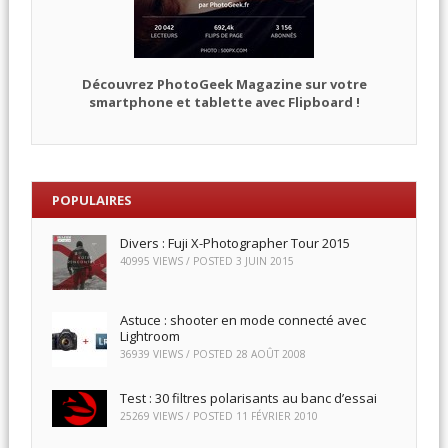
Découvrez PhotoGeek Magazine sur votre
smartphone et tablette avec Flipboard !
POPULAIRES
Divers : Fuji X-Photographer Tour 2015
40995 VIEWS / POSTED
3 JUIN 2015
Astuce : shooter en mode connecté avec
Lightroom
36939 VIEWS / POSTED
28 AOÛT 2008
Test : 30 filtres polarisants au banc d’essai
25269 VIEWS / POSTED
11 FÉVRIER 2010