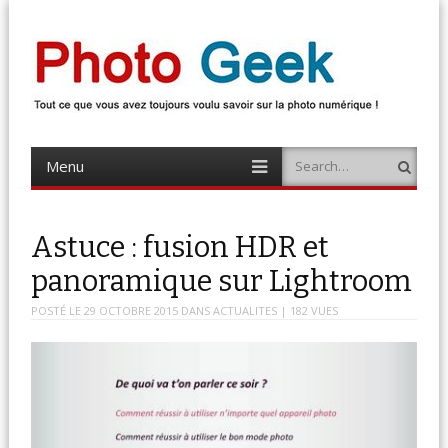
Photo Geek
Tout ce que vous avez toujours voulu savoir sur la photo numérique !
Retrouvez des news photo, astuces photo, tests photo, …
Menu
Search
Skip
to
content
Astuce : fusion HDR et
panoramique sur Lightroom
POSTÉ LE
29 OCTOBRE 2015
DANS
ACTUALITES
| 182 VUES