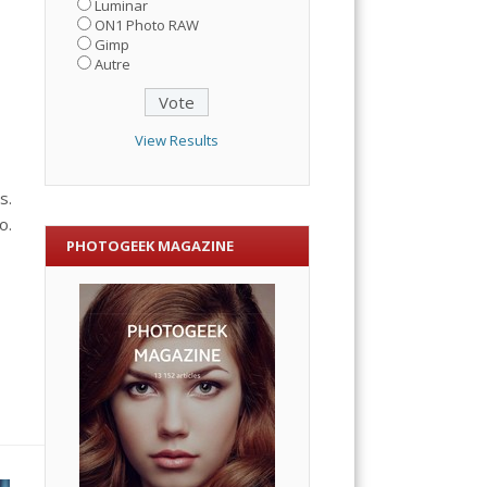
Luminar
ON1 Photo RAW
Gimp
Autre
View Results
s.
o.
PHOTOGEEK MAGAZINE