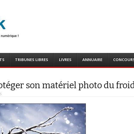
photo
o, tests
TS
TRIBUNES LIBRES
LIVRES
ANNUAIRE
CONCOUR
téger son matériel photo du froi
S