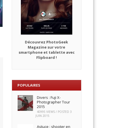
Découvrez PhotoGeek
Magazine sur votre
smartphone et tablette avec
Flipboard !
POPULAIRES
Divers : Fuji X-
Photographer Tour
2015
40995 VIEWS / POSTED
3
JUIN 2015
Astuce : shooter en