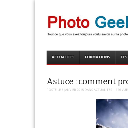
Photo Geek
Tout ce que vous avez toujours voulu savoir sur la 
numérique ! Retrouvez des news photo, astuces phot
photo, …
Menu
Skip
ACTUALITES
FORMATIONS
TES
to
content
Astuce : comment pro
POSTÉ LE
8 JANVIER 2015
DANS
ACTUALITES
| 176 VUE