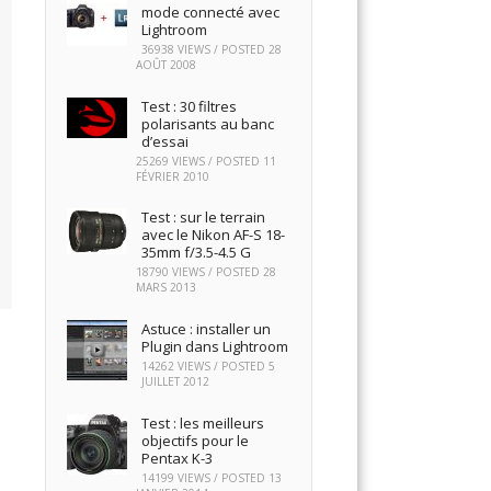
mode connecté avec
Lightroom
36938 VIEWS / POSTED
28
AOÛT 2008
Test : 30 filtres
polarisants au banc
d’essai
25269 VIEWS / POSTED
11
FÉVRIER 2010
Test : sur le terrain
avec le Nikon AF-S 18-
35mm f/3.5-4.5 G
18790 VIEWS / POSTED
28
MARS 2013
Astuce : installer un
Plugin dans Lightroom
14262 VIEWS / POSTED
5
JUILLET 2012
Test : les meilleurs
objectifs pour le
Pentax K-3
14199 VIEWS / POSTED
13