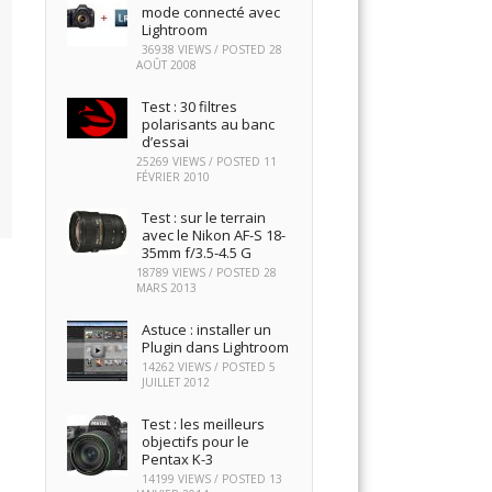
mode connecté avec
Lightroom
36938 VIEWS / POSTED
28
AOÛT 2008
Test : 30 filtres
polarisants au banc
d’essai
25269 VIEWS / POSTED
11
FÉVRIER 2010
Test : sur le terrain
avec le Nikon AF-S 18-
35mm f/3.5-4.5 G
18789 VIEWS / POSTED
28
MARS 2013
Astuce : installer un
Plugin dans Lightroom
14262 VIEWS / POSTED
5
JUILLET 2012
Test : les meilleurs
objectifs pour le
Pentax K-3
14199 VIEWS / POSTED
13