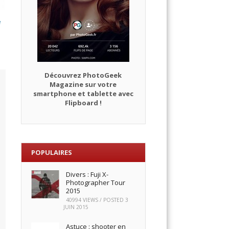
e
Découvrez PhotoGeek
Magazine sur votre
smartphone et tablette avec
Flipboard !
POPULAIRES
Divers : Fuji X-
Photographer Tour
2015
40994 VIEWS / POSTED
3
JUIN 2015
Astuce : shooter en