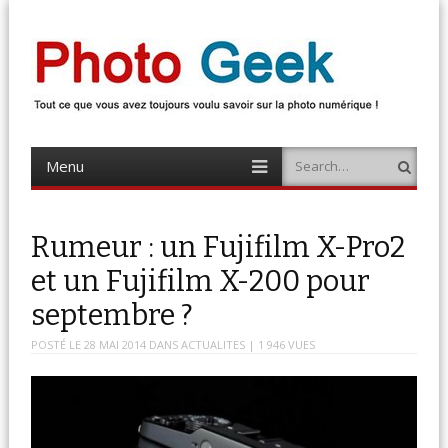
Photo Geek
Tout ce que vous avez toujours voulu savoir sur la photo numérique !
Retrouvez des news photo, astuces photo, tests photo, …
Menu
Search
Skip
to
content
Rumeur : un Fujifilm X-Pro2
et un Fujifilm X-200 pour
septembre ?
POSTÉ LE
28 MAI 2014
DANS
ACTUALITES
| 1 946 VUES