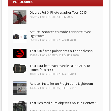
POPULAIRES
Divers : Fuji X-Photographer Tour 2015
40994 VIEWS / POSTED
3 JUIN 2015
Astuce : shooter en mode connecté avec
Lightroom
36937 VIEWS / POSTED
28 AOÛT 2008
Test : 30 filtres polarisants au banc d’essai
25269 VIEWS / POSTED
11 FÉVRIER 2010
Test : sur le terrain avec le Nikon AF-S 18-
35mm f/3.5-4.5 G
18788 VIEWS / POSTED
28 MARS 2013
Astuce : installer un Plugin dans Lightroom
14262 VIEWS / POSTED
5 JUILLET 2012
Test : les meilleurs objectifs pour le Pentax K-
3