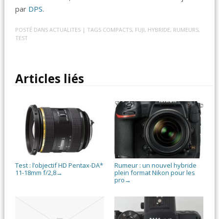
par
DPS
.
POSTÉ DANS
ACTUALITES
| TAGS
COMPACTS
,
FUJI
,
HYBRIDE
,
RUMEURS
,
TEST
Articles liés
Test : l’objectif HD Pentax-DA*
Rumeur : un nouvel hybride
11-18mm f/2,8
plein format Nikon pour les
→
pro
→