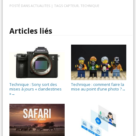
POSTÉ DANS
ACTUALITES
| TAGS
CAPTEUR
,
TECHNIQUE
Articles liés
Technique : Sony sort des
Technique : comment faire la
mises à jours « clandestines
mise au point d’une photo ?
→
»
→