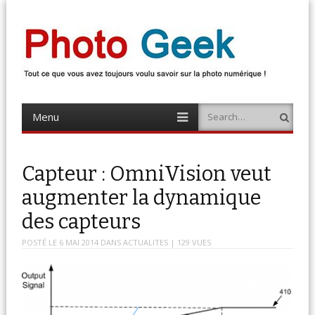
Photo Geek
Tout ce que vous avez toujours voulu savoir sur la photo numérique !
Retrouvez des news photo, astuces photo, tests photo, …
Menu
Search
Skip
to
content
Capteur : OmniVision veut
augmenter la dynamique
des capteurs
POSTÉ LE
6 MAI 2014
DANS
ACTUALITES
| 129 VUES