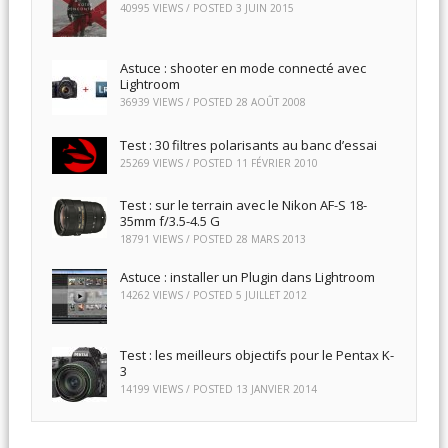
40995 VIEWS / POSTED
3 JUIN 2015
Astuce : shooter en mode connecté avec
Lightroom
36939 VIEWS / POSTED
28 AOÛT 2008
Test : 30 filtres polarisants au banc d’essai
25269 VIEWS / POSTED
11 FÉVRIER 2010
Test : sur le terrain avec le Nikon AF-S 18-
35mm f/3.5-4.5 G
18791 VIEWS / POSTED
28 MARS 2013
Astuce : installer un Plugin dans Lightroom
14262 VIEWS / POSTED
5 JUILLET 2012
Test : les meilleurs objectifs pour le Pentax K-
3
14199 VIEWS / POSTED
13 JANVIER 2014