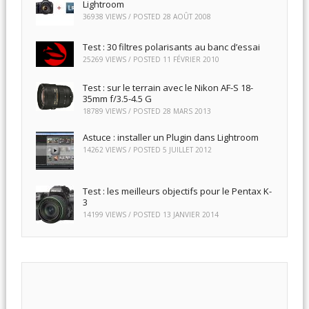
Lightroom
36938 VIEWS / POSTED
28 AOÛT 2008
Test : 30 filtres polarisants au banc d’essai
25269 VIEWS / POSTED
11 FÉVRIER 2010
Test : sur le terrain avec le Nikon AF-S 18-
35mm f/3.5-4.5 G
18789 VIEWS / POSTED
28 MARS 2013
Astuce : installer un Plugin dans Lightroom
14262 VIEWS / POSTED
5 JUILLET 2012
Test : les meilleurs objectifs pour le Pentax K-
3
14199 VIEWS / POSTED
13 JANVIER 2014