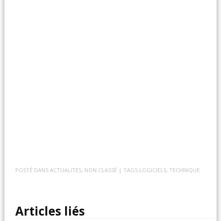
POSTÉ DANS
ACTUALITES
,
NON CLASSÉ
| TAGS
LOGICIELS
,
TECHNIQUE
Articles liés