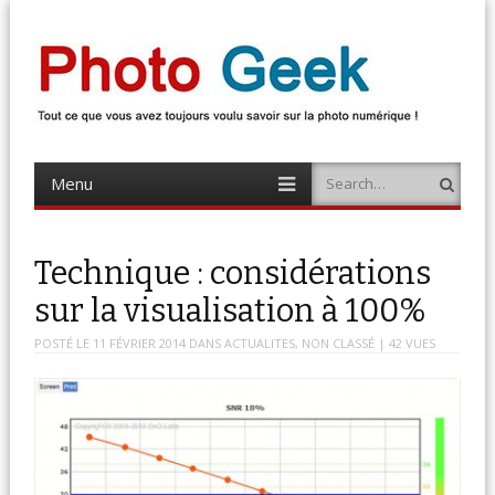
Photo Geek
Tout ce que vous avez toujours voulu savoir sur la photo numérique !
Retrouvez des news photo, astuces photo, tests photo, …
Menu
Search
Skip
to
content
Technique : considérations
sur la visualisation à 100%
POSTÉ LE
11 FÉVRIER 2014
DANS
ACTUALITES
,
NON CLASSÉ
| 42 VUES