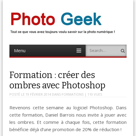
Photo Geek
Tout ce que vous avez toujours voulu savoir sur la photo numérique !
Retrouvez des news photo, astuces photo, tests photo, …
Menu
Search
Skip
to
content
Formation : créer des
ombres avec Photoshop
POSTÉ LE
19 FÉVRIER 2014
DANS
FORMATIONS
| 110 VUES
Revenons cette semaine au logiciel Photoshop. Dans
cette formation, Daniel Barrois nous invite à jouer avec
les ombres. Et comme à chaque fois, cette formation
bénéficie déjà d’une promotion de 20% de réduction !