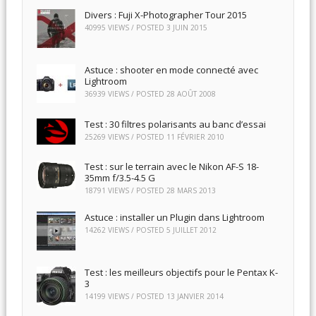
Divers : Fuji X-Photographer Tour 2015
40995 VIEWS / POSTED
3 JUIN 2015
Astuce : shooter en mode connecté avec
Lightroom
36939 VIEWS / POSTED
28 AOÛT 2008
Test : 30 filtres polarisants au banc d’essai
25269 VIEWS / POSTED
11 FÉVRIER 2010
Test : sur le terrain avec le Nikon AF-S 18-
35mm f/3.5-4.5 G
18791 VIEWS / POSTED
28 MARS 2013
Astuce : installer un Plugin dans Lightroom
14262 VIEWS / POSTED
5 JUILLET 2012
Test : les meilleurs objectifs pour le Pentax K-
3
14199 VIEWS / POSTED
13 JANVIER 2014