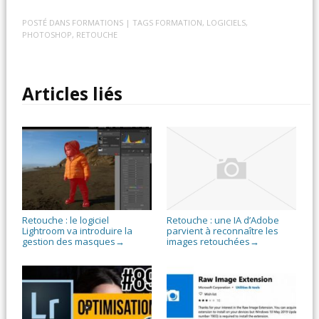
POSTÉ DANS
FORMATIONS
| TAGS
FORMATION
,
LOGICIELS
,
PHOTOSHOP
,
RETOUCHE
Articles liés
Retouche : le logiciel
Retouche : une IA d’Adobe
Lightroom va introduire la
parvient à reconnaître les
gestion des masques
images retouchées
→
→