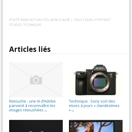
POSTÉ DANS
ACTUALITES
,
NON CLASSÉ
| TAGS
FLASH
,
PORTRAIT
,
STUDIO
,
TECHNIQUE
Articles liés
Retouche : une IA d’Adobe
Technique : Sony sort des
parvient à reconnaître les
mises à jours « clandestines
images retouchées
»
→
→