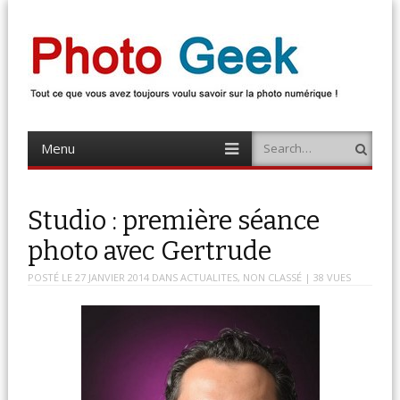
Photo Geek
Tout ce que vous avez toujours voulu savoir sur la photo numérique !
Retrouvez des news photo, astuces photo, tests photo, …
Menu
Search
Skip
to
content
Studio : première séance
photo avec Gertrude
POSTÉ LE
27 JANVIER 2014
DANS
ACTUALITES
,
NON CLASSÉ
| 38 VUES