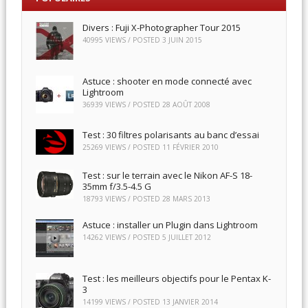
Divers : Fuji X-Photographer Tour 2015
40995 VIEWS / POSTED
3 JUIN 2015
Astuce : shooter en mode connecté avec
Lightroom
36939 VIEWS / POSTED
28 AOÛT 2008
Test : 30 filtres polarisants au banc d’essai
25269 VIEWS / POSTED
11 FÉVRIER 2010
Test : sur le terrain avec le Nikon AF-S 18-
35mm f/3.5-4.5 G
18793 VIEWS / POSTED
28 MARS 2013
Astuce : installer un Plugin dans Lightroom
14262 VIEWS / POSTED
5 JUILLET 2012
Test : les meilleurs objectifs pour le Pentax K-
3
14199 VIEWS / POSTED
13 JANVIER 2014