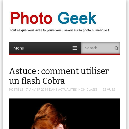
Photo Geek
Tout ce que vous avez toujours voulu savoir sur la photo numérique !
Retrouvez des news photo, astuces photo, tests photo, …
Menu
Search
Skip
to
content
Astuce : comment utiliser
un flash Cobra
POSTÉ LE
17 JANVIER 2014
DANS
ACTUALITES
,
NON CLASSÉ
| 192 VUES