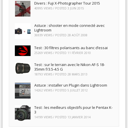
Divers : Fuji X-Photographer Tour 2015
40995 VIEWS / POSTED
3 JUIN 2015
Astuce : shooter en mode connecté avec
Lightroom
36939 VIEWS / POSTED
28 AOÛT 2008
Test : 30 filtres polarisants au banc d’essai
25269 VIEWS / POSTED
11 FÉVRIER 2010
Test : sur le terrain avec le Nikon AF-S 18-
35mm f/3.5-4.5 G
18793 VIEWS / POSTED
28 MARS 2013
Astuce : installer un Plugin dans Lightroom
14262 VIEWS / POSTED
5 JUILLET 2012
Test : les meilleurs objectifs pour le Pentax K-
3
14199 VIEWS / POSTED
13 JANVIER 2014