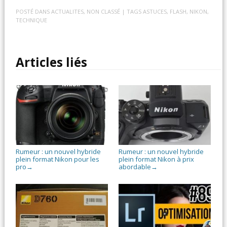
POSTÉ DANS
ACTUALITES
,
NON CLASSÉ
| TAGS
ASTUCES
,
FLASH
,
NIKON
,
TECHNIQUE
Articles liés
Rumeur : un nouvel hybride
Rumeur : un nouvel hybride
plein format Nikon pour les
plein format Nikon à prix
pro
abordable
→
→