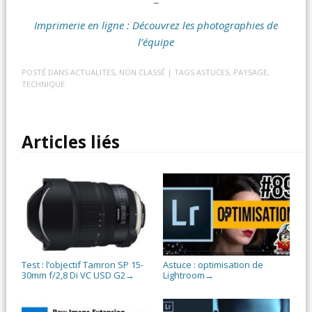
Imprimerie en ligne : Découvrez les photographies de
l’équipe
POSTÉ DANS
ACTUALITES
,
NON CLASSÉ
| TAGS
ASTUCES
,
PAYSAGE
,
TECHNIQUE
Articles liés
Test : l’objectif Tamron SP 15-
Astuce : optimisation de
30mm f/2,8 Di VC USD G2
Lightroom
→
→