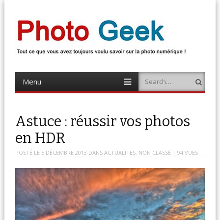
Photo Geek
Tout ce que vous avez toujours voulu savoir sur la photo numérique !
Retrouvez des news photo, astuces photo, tests photo, …
Menu
Search
Skip
to
content
Astuce : réussir vos photos
en HDR
POSTÉ LE
5 DÉCEMBRE 2013
DANS
ACTUALITES
,
NON CLASSÉ
| 94 VUES