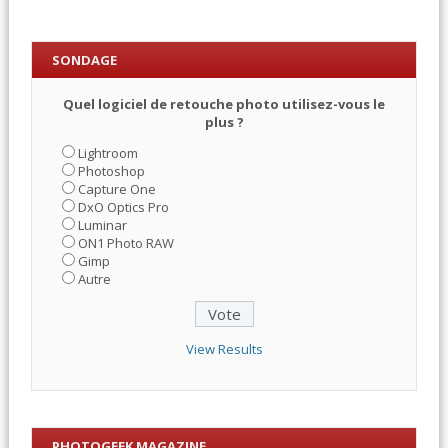
SONDAGE
Quel logiciel de retouche photo utilisez-vous le
plus ?
Lightroom
Photoshop
Capture One
DxO Optics Pro
Luminar
ON1 Photo RAW
Gimp
Autre
View Results
PHOTOGEEK MAGAZINE