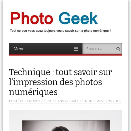
Photo Geek
Tout ce que vous avez toujours voulu savoir sur la photo numérique !
Retrouvez des news photo, astuces photo, tests photo, …
Menu
Search
Skip
to
content
Technique : tout savoir sur
l’impression des photos
numériques
POSTÉ LE
21 NOVEMBRE 2013
DANS
ACTUALITES
,
NON CLASSÉ
| 94 VUES