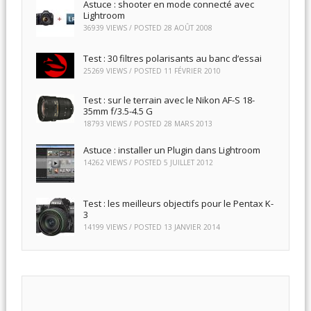
Astuce : shooter en mode connecté avec
Lightroom
36939 VIEWS / POSTED
28 AOÛT 2008
Test : 30 filtres polarisants au banc d’essai
25269 VIEWS / POSTED
11 FÉVRIER 2010
Test : sur le terrain avec le Nikon AF-S 18-
35mm f/3.5-4.5 G
18793 VIEWS / POSTED
28 MARS 2013
Astuce : installer un Plugin dans Lightroom
14262 VIEWS / POSTED
5 JUILLET 2012
Test : les meilleurs objectifs pour le Pentax K-
3
14199 VIEWS / POSTED
13 JANVIER 2014