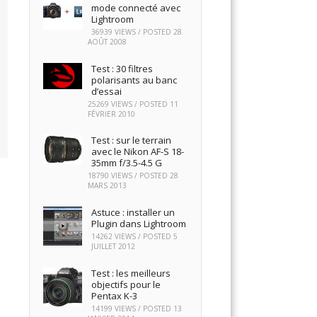
mode connecté avec
Lightroom
36939 VIEWS / POSTED
28
AOÛT 2008
Test : 30 filtres
polarisants au banc
d’essai
25269 VIEWS / POSTED
11
FÉVRIER 2010
Test : sur le terrain
avec le Nikon AF-S 18-
35mm f/3.5-4.5 G
18790 VIEWS / POSTED
28
MARS 2013
Astuce : installer un
Plugin dans Lightroom
14262 VIEWS / POSTED
5
JUILLET 2012
Test : les meilleurs
objectifs pour le
Pentax K-3
14199 VIEWS / POSTED
13