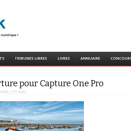
photo
o, tests
TS
TRIBUNES LIBRES
LIVRES
ANNUAIRE
CONCOUR
erture pour Capture One Pro
LASSÉ
| 171 VUES