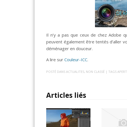
Il n’y a pas que ceux de chez Adobe qui 
peuvent également être tentés d’aller v
déménager en douceur.
A lire sur
Couleur-ICC
.
POSTÉ DANS
ACTUALITES
,
NON CLASSÉ
| TAGS
APER
Articles liés