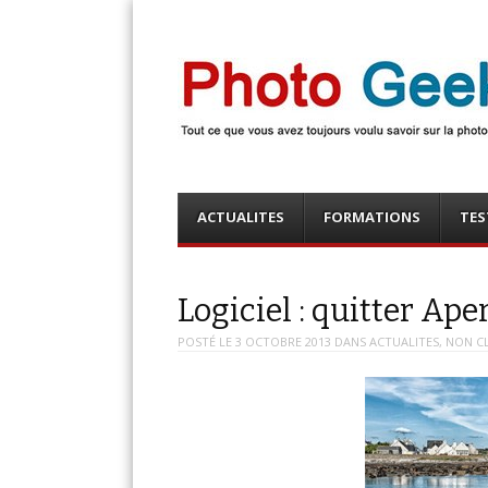
Photo Geek
Tout ce que vous avez toujours voulu savoir sur la 
numérique ! Retrouvez des news photo, astuces phot
photo, …
Menu
Skip
ACTUALITES
FORMATIONS
TES
to
content
Logiciel : quitter Ap
POSTÉ LE
3 OCTOBRE 2013
DANS
ACTUALITES
,
NON C