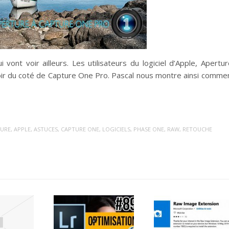
vont voir ailleurs. Les utilisateurs du logiciel d’Apple, Apertur
oir du coté de Capture One Pro. Pascal nous montre ainsi comme
TURE
,
APPLE
,
ASTUCES
,
CAPTURE ONE
,
LOGICIELS
,
PHASE ONE
,
RAW
,
RETOUCHE