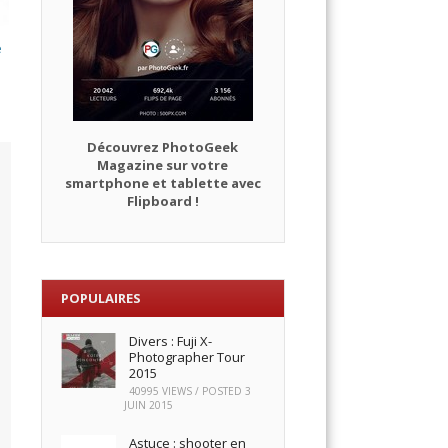
e
Découvrez PhotoGeek
Magazine sur votre
smartphone et tablette avec
Flipboard !
POPULAIRES
Divers : Fuji X-
Photographer Tour
2015
40995 VIEWS / POSTED
3
JUIN 2015
Astuce : shooter en