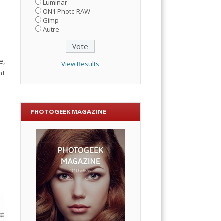
Luminar
ON1 Photo RAW
Gimp
Autre
e,
View Results
nt
PHOTOGEEK MAGAZINE