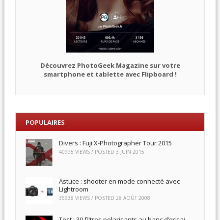
Découvrez PhotoGeek Magazine sur votre
smartphone et tablette avec Flipboard !
POPULAIRES
Divers : Fuji X-Photographer Tour 2015
40995 VIEWS / POSTED
3 JUIN 2015
Astuce : shooter en mode connecté avec
Lightroom
36938 VIEWS / POSTED
28 AOÛT 2008
Test : 30 filtres polarisants au banc d’essai