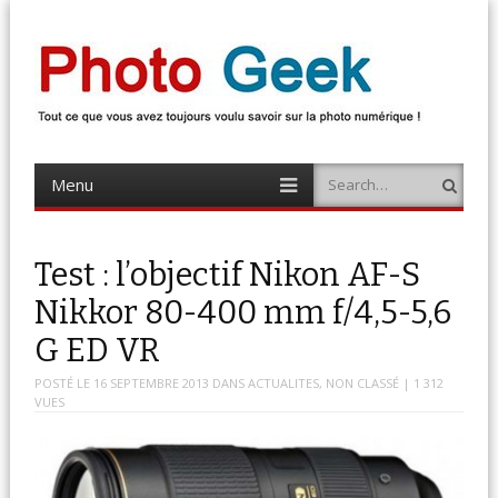
Photo Geek
Tout ce que vous avez toujours voulu savoir sur la photo numérique !
Retrouvez des news photo, astuces photo, tests photo, …
Menu
Search
Skip
to
content
Test : l’objectif Nikon AF-S
Nikkor 80-400 mm f/4,5-5,6
G ED VR
POSTÉ LE
16 SEPTEMBRE 2013
DANS
ACTUALITES
,
NON CLASSÉ
| 1 312
VUES