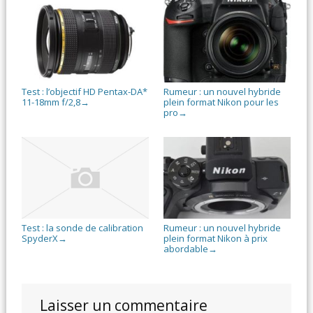
Test : l’objectif HD Pentax-DA*
Rumeur : un nouvel hybride
11-18mm f/2,8
plein format Nikon pour les
→
pro
→
Test : la sonde de calibration
Rumeur : un nouvel hybride
SpyderX
plein format Nikon à prix
→
abordable
→
Laisser un commentaire