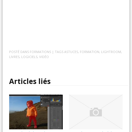
POSTÉ DANS
FORMATIONS
| TAGS
ASTUCES
,
FORMATION
,
LIGHTROOM
,
LIVRES
,
LOGICIELS
,
VIDÉO
Articles liés