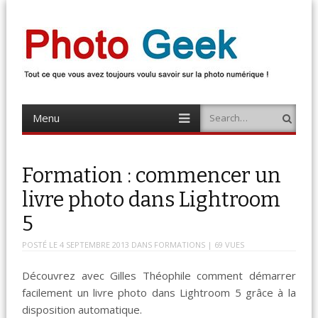
Photo Geek
Tout ce que vous avez toujours voulu savoir sur la photo numérique !
Retrouvez des news photo, astuces photo, tests photo, …
Menu
Search
Skip
to
content
Formation : commencer un
livre photo dans Lightroom
5
POSTÉ LE
4 SEPTEMBRE 2013
DANS
FORMATIONS
| 69 VUES
Décou­vrez avec Gilles Théophile com­ment démar­rer
facile­ment un livre photo dans Light­room 5 grâce à la
dis­po­si­tion automatique.