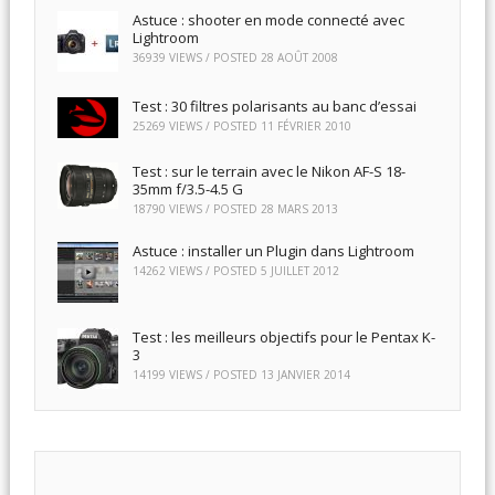
Astuce : shooter en mode connecté avec
Lightroom
36939 VIEWS / POSTED
28 AOÛT 2008
Test : 30 filtres polarisants au banc d’essai
25269 VIEWS / POSTED
11 FÉVRIER 2010
Test : sur le terrain avec le Nikon AF-S 18-
35mm f/3.5-4.5 G
18790 VIEWS / POSTED
28 MARS 2013
Astuce : installer un Plugin dans Lightroom
14262 VIEWS / POSTED
5 JUILLET 2012
Test : les meilleurs objectifs pour le Pentax K-
3
14199 VIEWS / POSTED
13 JANVIER 2014