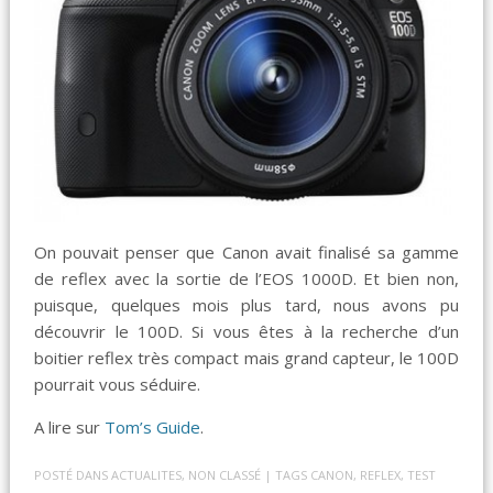
On pouvait penser que Canon avait finalisé sa gamme
de reflex avec la sortie de l’EOS 1000D. Et bien non,
puisque, quelques mois plus tard, nous avons pu
découvrir le 100D. Si vous êtes à la recherche d’un
boitier reflex très compact mais grand capteur, le 100D
pourrait vous séduire.
A lire sur
Tom’s Guide
.
POSTÉ DANS
ACTUALITES
,
NON CLASSÉ
| TAGS
CANON
,
REFLEX
,
TEST