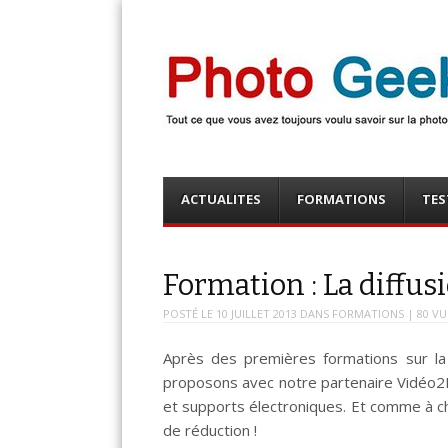
Photo Geek
Tout ce que vous avez toujours voulu savoir sur la 
numérique ! Retrouvez des news photo, astuces phot
photo, …
Menu
Skip
ACTUALITES
FORMATIONS
TES
to
content
Formation : La diffu
POSTÉ LE
10 JUILLET 2013
DANS
FORMATIONS
| 80 VU
Après des premières formations sur la p
proposons avec notre partenaire Vidéo2B
et supports électroniques. Et comme à c
de réduction !