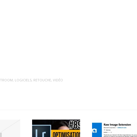
HTROOM
,
LOGICIELS
,
RETOUCHE
,
VIDÉO