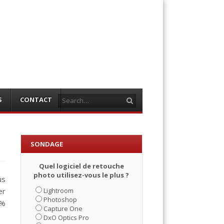
Search
S
CONTACT
SONDAGE
Quel logiciel de retouche
photo utilisez-vous le plus ?
us
Lightroom
er
Photoshop
0%
Capture One
DxO Optics Pro