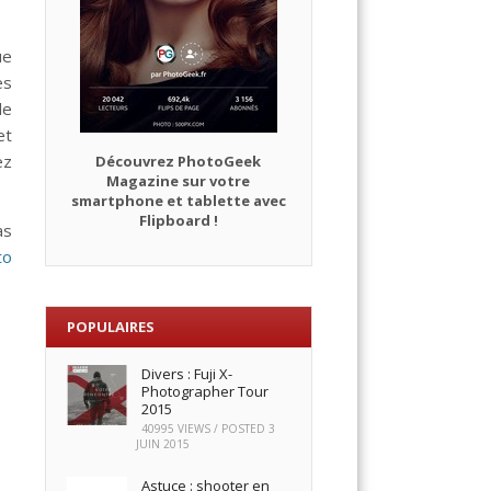
ue
es
le
et
ez
Découvrez PhotoGeek
Magazine sur votre
smartphone et tablette avec
Flipboard !
as
to
POPULAIRES
Divers : Fuji X-
Photographer Tour
2015
40995 VIEWS / POSTED
3
JUIN 2015
Astuce : shooter en