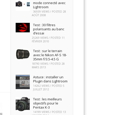
mode connecté avec
Lightroom
36939 VIEWS / POSTED
28
AOÛT 2008
Test : 30 filtres
polarisants au banc
d’essai
25269 VIEWS / POSTED
11
FÉVRIER 2010
Test : sur le terrain
avec le Nikon AF-S 18-
35mm f/3.5-4.5 G
18790 VIEWS / POSTED
28
MARS 2013
Astuce : installer un
Plugin dans Lightroom
14262 VIEWS / POSTED
5
JUILLET 2012
Test : les meilleurs
objectifs pour le
Pentax K-3
14199 VIEWS / POSTED
13