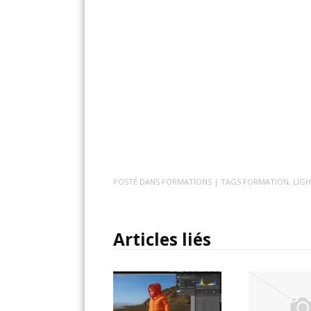
POSTÉ DANS
FORMATIONS
| TAGS
FORMATION
,
LIG
Articles liés