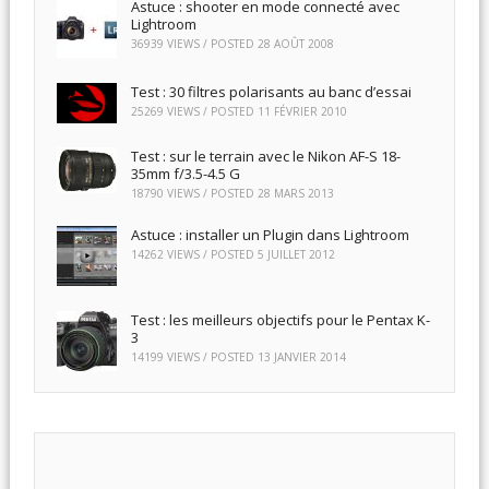
Astuce : shooter en mode connecté avec
Lightroom
36939 VIEWS / POSTED
28 AOÛT 2008
Test : 30 filtres polarisants au banc d’essai
25269 VIEWS / POSTED
11 FÉVRIER 2010
Test : sur le terrain avec le Nikon AF-S 18-
35mm f/3.5-4.5 G
18790 VIEWS / POSTED
28 MARS 2013
Astuce : installer un Plugin dans Lightroom
14262 VIEWS / POSTED
5 JUILLET 2012
Test : les meilleurs objectifs pour le Pentax K-
3
14199 VIEWS / POSTED
13 JANVIER 2014