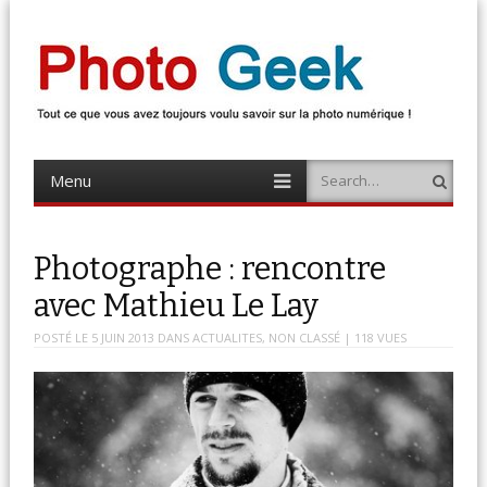
Photo Geek
Tout ce que vous avez toujours voulu savoir sur la photo numérique !
Retrouvez des news photo, astuces photo, tests photo, …
Menu
Search
Skip
to
content
Photographe : rencontre
avec Mathieu Le Lay
POSTÉ LE
5 JUIN 2013
DANS
ACTUALITES
,
NON CLASSÉ
| 118 VUES