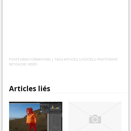
POSTÉ DANS
FORMATIONS
| TAGS
ASTUCES
,
LOGICIELS
,
PHOTOSHOP
,
RETOUCHE
,
VIDÉO
Articles liés