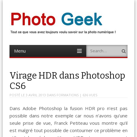
Photo Geek
Tout ce que vous avez toujours voulu savoir sur la photo numérique !
Retrouvez des news photo, astuces photo, tests photo, …
Menu
Search
Skip
to
content
Virage HDR dans Photoshop
CS6
POSTÉ LE
3 AVRIL 2013
DANS
FORMATIONS
| 636 VUES
Dans Adobe Pho­to­shop la fusion HDR pro n’est pas
pos­si­ble dans notre exem­ple car nous n’avons qu’une
seule prise de vue, Franck Petiteau vous mon­tre qu’il
est mal­gré tout pos­si­ble de con­tourner ce prob­lème en