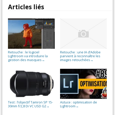
Articles liés
Retouche : le logiciel
Retouche : une IA d’Adobe
Lightroom va introduire la
parvient à reconnaître les
gestion des masques
images retouchées
→
→
Test : l’objectif Tamron SP 15-
Astuce : optimisation de
30mm f/2,8 Di VC USD G2
Lightroom
→
→