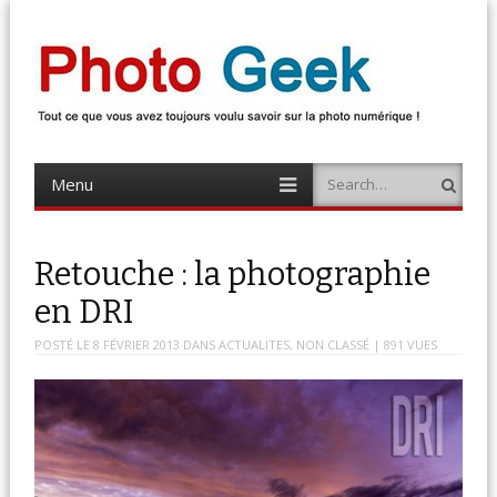
Photo Geek
Tout ce que vous avez toujours voulu savoir sur la photo numérique !
Retrouvez des news photo, astuces photo, tests photo, …
Menu
Search
Skip
to
content
Retouche : la photographie
en DRI
POSTÉ LE
8 FÉVRIER 2013
DANS
ACTUALITES
,
NON CLASSÉ
| 891 VUES