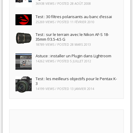
36938 VIEWS / POSTED
28 AOÛT 2008
Test : 30 filtres polarisants au banc d’essai
25269 VIEWS / POSTED
11 FÉVRIER 2010
Test : sur le terrain avec le Nikon AF-S 18-
35mm f/3.5-4.5 G
18789 VIEWS / POSTED
28 MARS 2013
Astuce : installer un Plugin dans Lightroom
14262 VIEWS / POSTED
5 JUILLET 2012
Test : les meilleurs objectifs pour le Pentax K-
3
14199 VIEWS / POSTED
13 JANVIER 2014