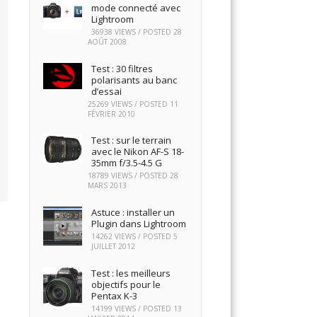
mode connecté avec
Lightroom
36938 VIEWS / POSTED
28
AOÛT 2008
Test : 30 filtres
polarisants au banc
d’essai
25269 VIEWS / POSTED
11
FÉVRIER 2010
Test : sur le terrain
avec le Nikon AF-S 18-
35mm f/3.5-4.5 G
18789 VIEWS / POSTED
28
MARS 2013
Astuce : installer un
Plugin dans Lightroom
14262 VIEWS / POSTED
5
JUILLET 2012
Test : les meilleurs
objectifs pour le
Pentax K-3
14199 VIEWS / POSTED
13