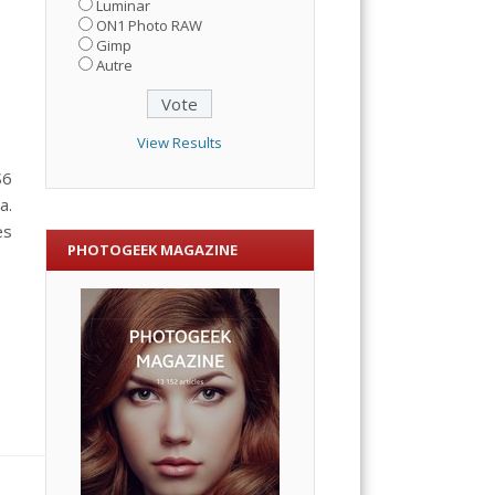
Luminar
ON1 Photo RAW
Gimp
Autre
View Results
S6
a.
es
PHOTOGEEK MAGAZINE