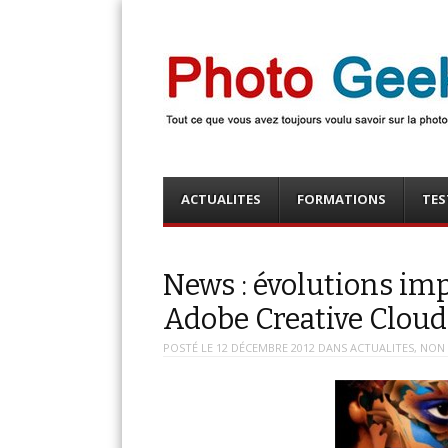
Photo Geek
Tout ce que vous avez toujours voulu savoir sur la 
numérique ! Retrouvez des news photo, astuces phot
photo, …
Menu
Skip
ACTUALITES
FORMATIONS
TES
to
content
News : évolutions im
Adobe Creative Cloud
POSTÉ LE
12 DÉCEMBRE 2012
DANS
ACTUALITES
,
NON 