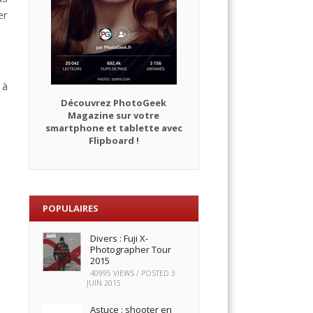
er
 à
Découvrez PhotoGeek
Magazine sur votre
smartphone et tablette avec
Flipboard !
POPULAIRES
Divers : Fuji X-
Photographer Tour
2015
40995 VIEWS / POSTED
3
JUIN 2015
Astuce : shooter en