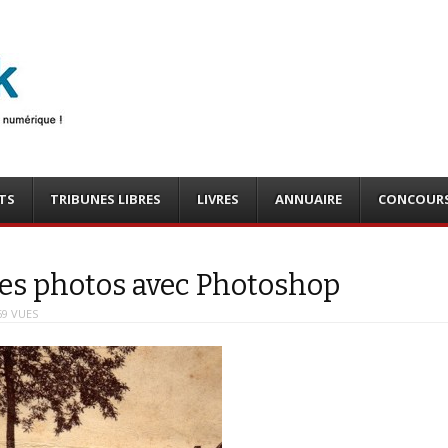
photo
o, tests
TS
TRIBUNES LIBRES
LIVRES
ANNUAIRE
CONCOUR
lles photos avec Photoshop
69 VUES