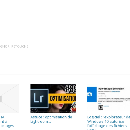
OSHOP
,
RETOUCHE
 IA
Astuce : optimisation de
Logiciel : l’explorateur d
nt à
Lightroom
Windows 10 autorise
→
s images
l’affichage des fichiers
RAW