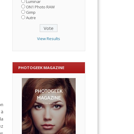
Luminar
ON1 Photo RAW
Gimp
Autre
View Results
PHOTOGEEK MAGAZINE
on
 à
la
ez
us