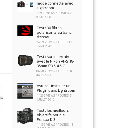
mode connecté avec
Lightroom
36939 VIEWS / POSTED
28
AOÛT 2008
Test : 30 filtres
polarisants au banc
d’essai
25269 VIEWS / POSTED
11
FÉVRIER 2010
Test : sur le terrain
avec le Nikon AF-S 18-
35mm f/3.5-4.5 G
18790 VIEWS / POSTED
28
MARS 2013
Astuce : installer un
Plugin dans Lightroom
14262 VIEWS / POSTED
5
JUILLET 2012
Test : les meilleurs
objectifs pour le
e
Pentax K-3
14199 VIEWS / POSTED
13