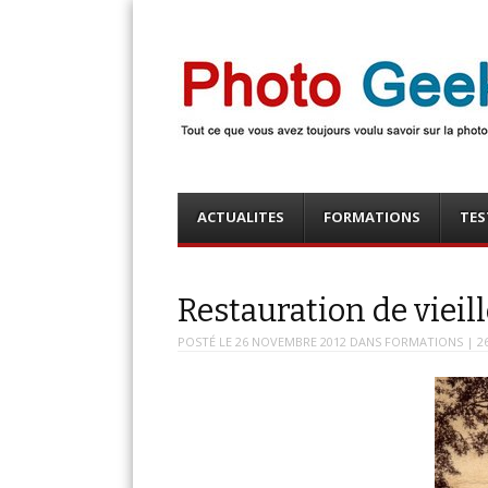
Photo Geek
Tout ce que vous avez toujours voulu savoir sur la 
numérique ! Retrouvez des news photo, astuces phot
photo, …
Menu
Skip
ACTUALITES
FORMATIONS
TES
to
content
Restauration de viei
POSTÉ LE
26 NOVEMBRE 2012
DANS
FORMATIONS
| 2