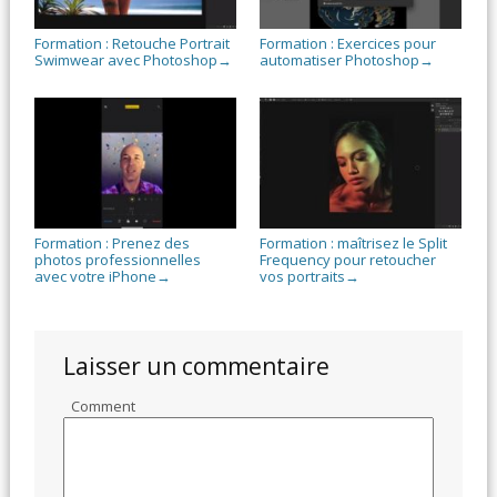
Formation : Retouche Portrait
Formation : Exercices pour
Swimwear avec Photoshop
automatiser Photoshop
→
→
Formation : Prenez des
Formation : maîtrisez le Split
photos professionnelles
Frequency pour retoucher
avec votre iPhone
vos portraits
→
→
Laisser un commentaire
Comment