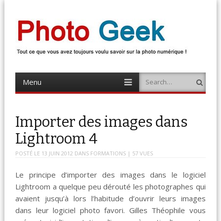
Photo Geek
Tout ce que vous avez toujours voulu savoir sur la photo numérique !
Retrouvez des news photo, astuces photo, tests photo, …
Menu
Search
Skip
to
content
Importer des images dans
Lightroom 4
POSTÉ LE
13 JUIN 2012
DANS
FORMATIONS
| 57 VUES
Le principe d’importer des images dans le logiciel
Lightroom a quelque peu dérouté les photographes qui
avaient jusqu’à lors l’habitude d’ouvrir leurs images
dans leur logiciel photo favori. Gilles Théophile vous