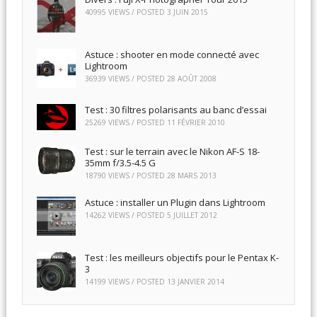
40995 VIEWS / POSTED
3 JUIN 2015
Astuce : shooter en mode connecté avec
Lightroom
36939 VIEWS / POSTED
28 AOÛT 2008
Test : 30 filtres polarisants au banc d’essai
25269 VIEWS / POSTED
11 FÉVRIER 2010
Test : sur le terrain avec le Nikon AF-S 18-
35mm f/3.5-4.5 G
18790 VIEWS / POSTED
28 MARS 2013
Astuce : installer un Plugin dans Lightroom
14262 VIEWS / POSTED
5 JUILLET 2012
Test : les meilleurs objectifs pour le Pentax K-
3
14199 VIEWS / POSTED
13 JANVIER 2014