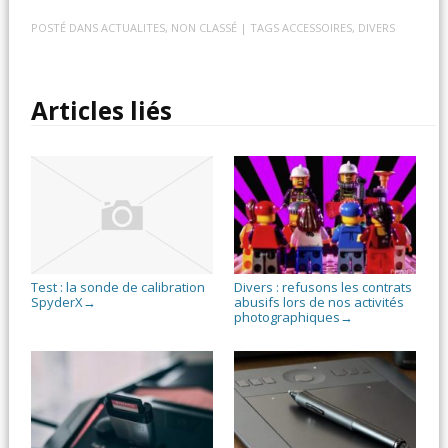
POSTÉ DANS
ACTUALITES
,
NON CLASSÉ
| TAGS
ACCESSOIRES
,
DIVERS
Articles liés
Test : la sonde de calibration
Divers : refusons les contrats
SpyderX
abusifs lors de nos activités
→
photographiques
→