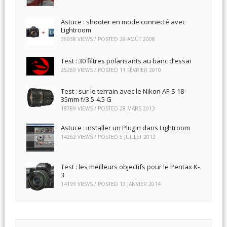
Astuce : shooter en mode connecté avec
Lightroom
36938 VIEWS / POSTED
28 AOÛT 2008
Test : 30 filtres polarisants au banc d’essai
25269 VIEWS / POSTED
11 FÉVRIER 2010
Test : sur le terrain avec le Nikon AF-S 18-
35mm f/3.5-4.5 G
18789 VIEWS / POSTED
28 MARS 2013
Astuce : installer un Plugin dans Lightroom
14262 VIEWS / POSTED
5 JUILLET 2012
Test : les meilleurs objectifs pour le Pentax K-
3
14199 VIEWS / POSTED
13 JANVIER 2014