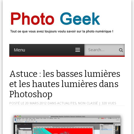
Photo Geek
Tout ce que vous avez toujours voulu savoir sur la photo numérique !
Retrouvez des news photo, astuces photo, tests photo, …
Menu
Search
Skip
to
content
Astuce : les basses lumières
et les hautes lumières dans
Photoshop
POSTÉ LE
20 MARS 2012
DANS
ACTUALITES
,
NON CLASSÉ
| 320 VUES