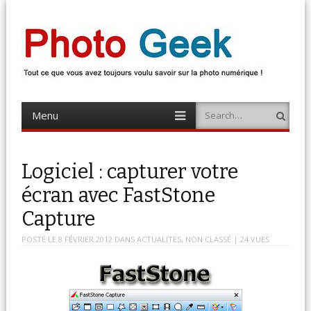
Photo Geek
Tout ce que vous avez toujours voulu savoir sur la photo numérique !
Retrouvez des news photo, astuces photo, tests photo, …
Menu
Search
Skip
to
content
Logiciel : capturer votre
écran avec FastStone
Capture
POSTÉ LE
8 FÉVRIER 2012
DANS
ACTUALITES
,
NON CLASSÉ
| 24 VUES