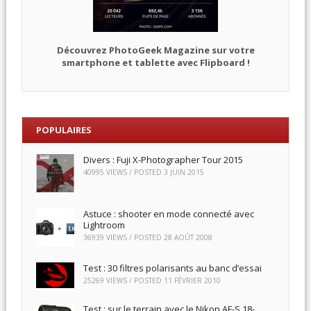
Découvrez PhotoGeek Magazine sur votre
smartphone et tablette avec Flipboard !
POPULAIRES
Divers : Fuji X-Photographer Tour 2015
40995 VIEWS / POSTED
3 JUIN 2015
Astuce : shooter en mode connecté avec
Lightroom
36939 VIEWS / POSTED
28 AOÛT 2008
Test : 30 filtres polarisants au banc d’essai
25269 VIEWS / POSTED
11 FÉVRIER 2010
Test : sur le terrain avec le Nikon AF-S 18-