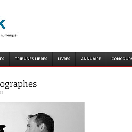
photo
o, tests
TS
TRIBUNES LIBRES
LIVRES
ANNUAIRE
CONCOUR
otographes
ES