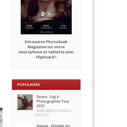
Découvrez PhotoGeek
Magazine sur votre
smartphone et tablette avec
Flipboard !
POPULAIRES
Divers : Fuji X-
Photographer Tour
2015
40995 VIEWS / POSTED
3
JUIN 2015
Astuce : shooter en