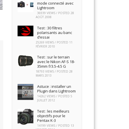
mode connecté avec
Lightroom
36939 VIEWS / POSTED
28
AOÛT 2008
Test : 30 filtres
polarisants au banc
d’essai
25269 VIEWS / POSTED
11
FÉVRIER 2010
Test : sur le terrain
avec le Nikon AF-S 18-
35mm f/3.5-4.5 G
18793 VIEWS / POSTED
28
MARS 2013
Astuce : installer un
Plugin dans Lightroom
14262 VIEWS / POSTED
5
JUILLET 2012
Test : les meilleurs
objectifs pour le
Pentax K-3
14199 VIEWS / POSTED
13