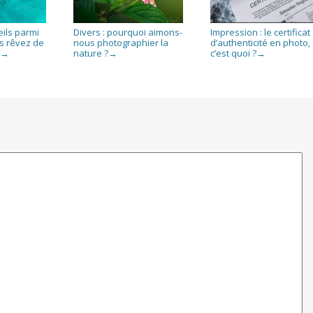
eils parmi
Divers : pourquoi aimons-
Impression : le certificat
us rêvez de
nous photographier la
d’authenticité en photo,
»
nature ?
c’est quoi ?
→
→
→