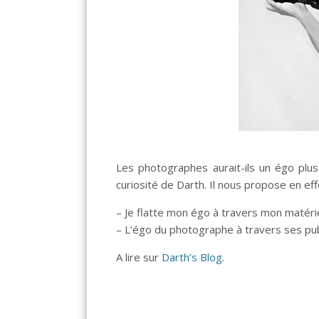
Les photographes aurait-ils un égo plus
curiosité de Darth. Il nous propose en eff
– Je flatte mon égo à tra­vers mon matéri
– L’égo du pho­to­graphe à tra­vers ses pu
A lire sur
Darth’s Blog
.