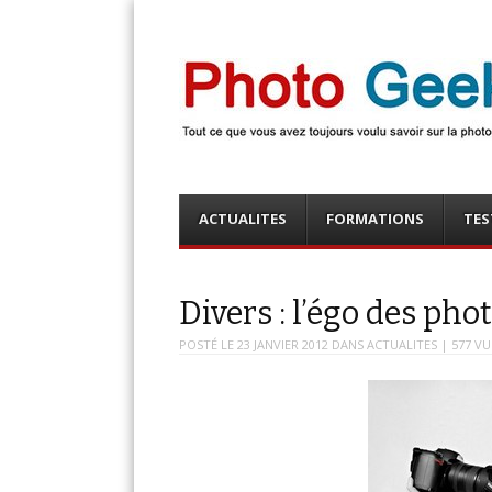
Photo Geek
Tout ce que vous avez toujours voulu savoir sur la 
numérique ! Retrouvez des news photo, astuces phot
photo, …
Menu
Skip
ACTUALITES
FORMATIONS
TES
to
content
Divers : l’égo des ph
POSTÉ LE
23 JANVIER 2012
DANS
ACTUALITES
| 577 VU