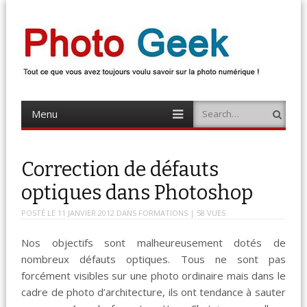
Photo Geek
Tout ce que vous avez toujours voulu savoir sur la photo numérique !
Retrouvez des news photo, astuces photo, tests photo, …
Menu
Search
Skip
to
content
Correction de défauts
optiques dans Photoshop
POSTÉ LE
11 JANVIER 2012
DANS
FORMATIONS
| 58 VUES
Nos objectifs sont malheureusement dotés de
nombreux défauts optiques. Tous ne sont pas
forcément visibles sur une photo ordinaire mais dans le
cadre de photo d’architecture, ils ont tendance à sauter