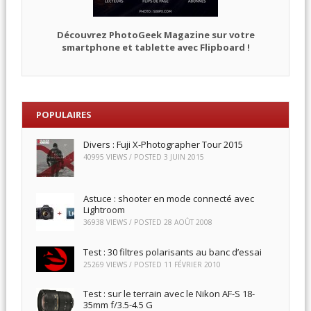
Découvrez PhotoGeek Magazine sur votre
smartphone et tablette avec Flipboard !
POPULAIRES
Divers : Fuji X-Photographer Tour 2015
40995 VIEWS / POSTED
3 JUIN 2015
Astuce : shooter en mode connecté avec
Lightroom
36938 VIEWS / POSTED
28 AOÛT 2008
Test : 30 filtres polarisants au banc d’essai
25269 VIEWS / POSTED
11 FÉVRIER 2010
Test : sur le terrain avec le Nikon AF-S 18-
35mm f/3.5-4.5 G