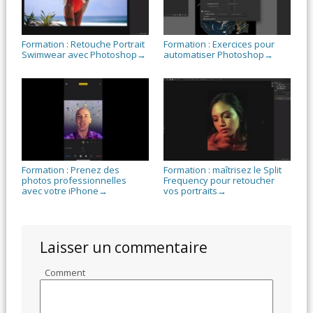
Formation : Retouche Portrait
Formation : Exercices pour
Swimwear avec Photoshop
automatiser Photoshop
→
→
Formation : Prenez des
Formation : maîtrisez le Split
photos professionnelles
Frequency pour retoucher
avec votre iPhone
vos portraits
→
→
Laisser un commentaire
Comment