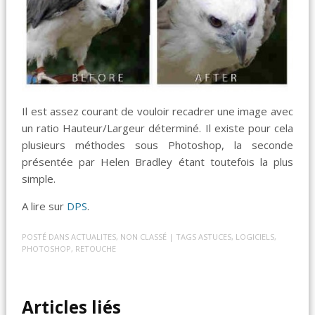
Il est assez courant de vouloir recadrer une image avec
un ratio Hauteur/Largeur déterminé. Il existe pour cela
plusieurs méthodes sous Photoshop, la seconde
présentée par Helen Bradley étant toutefois la plus
simple.
A lire sur
DPS
.
POSTÉ DANS
ACTUALITES
,
NON CLASSÉ
| TAGS
ASTUCES
,
LOGICIELS
,
PHOTOSHOP
,
RETOUCHE
Articles liés