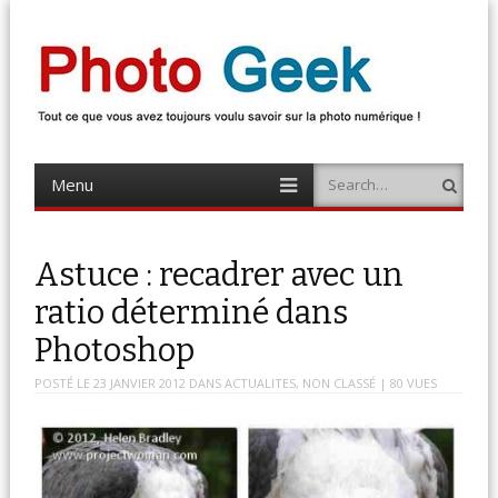
Photo Geek
Tout ce que vous avez toujours voulu savoir sur la photo numérique !
Retrouvez des news photo, astuces photo, tests photo, …
Menu
Search
Skip
to
content
Astuce : recadrer avec un
ratio déterminé dans
Photoshop
POSTÉ LE
23 JANVIER 2012
DANS
ACTUALITES
,
NON CLASSÉ
| 80 VUES