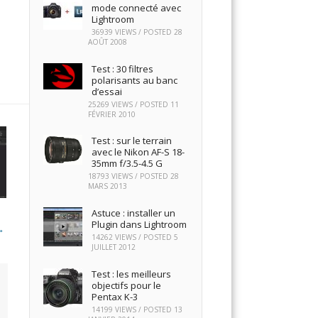
mode connecté avec
Lightroom
36939 VIEWS / POSTED
28
AOÛT 2008
Test : 30 filtres
polarisants au banc
d’essai
25269 VIEWS / POSTED
11
FÉVRIER 2010
Test : sur le terrain
avec le Nikon AF-S 18-
35mm f/3.5-4.5 G
18793 VIEWS / POSTED
28
MARS 2013
Astuce : installer un
Plugin dans Lightroom
→
14262 VIEWS / POSTED
5
JUILLET 2012
Test : les meilleurs
objectifs pour le
Pentax K-3
14199 VIEWS / POSTED
13