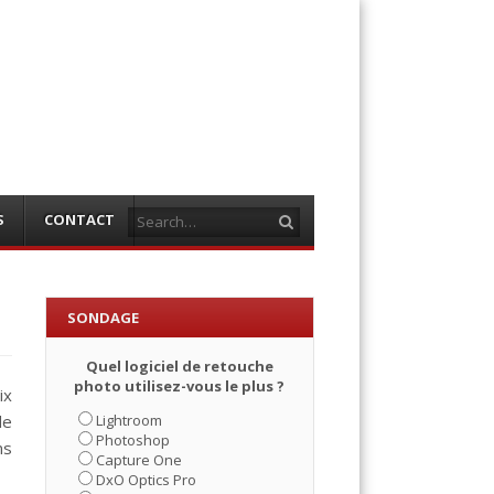
Search
S
CONTACT
SONDAGE
Quel logiciel de retouche
photo utilisez-vous le plus ?
ix
Lightroom
de
Photoshop
ns
Capture One
DxO Optics Pro