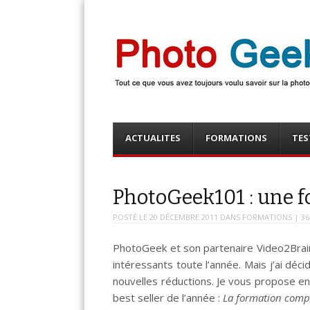
Photo Geek
Tout ce que vous avez toujours voulu savoir sur la 
numérique ! Retrouvez des news photo, astuces phot
photo, …
Menu
Skip
ACTUALITES
FORMATIONS
TES
to
content
PhotoGeek101 : une f
POSTÉ LE
20 DÉCEMBRE 2011
DANS
FORMATIONS
| 36
PhotoGeek et son partenaire Video2Brain 
intéressants toute l’année. Mais j’ai dé
nouvelles réductions. Je vous propose en 
best seller de l’année :
La formation comp